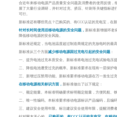
合近年来移动电源产品质量安全问题及消费者的使用反馈，
展了大量行业调研，并针对过充、挤压、针刺等关键指标进
可行。
新标准还有哪些亮点？已购买的、有CCC认证的充电宝，在
针对长时间使用后移动电源的安全问题，
新标准新增循环老
降低移动电源的安全风险。
新标准还规定，当电池温度超过制造商规定的充放电时的最
新标准从三个方面
减少移动电源因过充电引起的安全问题
：
一、
提升电池过充本质安全。新标准将电池过充电试验电压提
二、降低电池遭受过充的概率。新标准要求在现有一层保护
三、
新增过压禁用功能。新标准要求移动电源在万一发生过充
在移动电源相关标识方面，
新标准做出了以下规定：
一、额定能量。本标准明确要求标明额定能量，方便民航、
二、唯一性编码。本标准要求移动电源标识产品编码，且编
三、建议安全使用年限。标注建议安全使用年限，提醒消费
针对网友关心的，
已购买的、有CCC认证的充电宝，在移