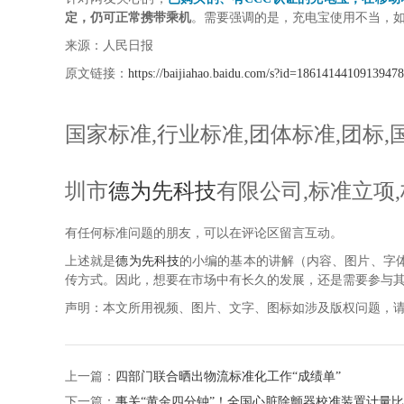
定，仍可正常携带乘机
。需要强调的是，充电宝使用不当，
来源：人民日报
原文链接：
https://baijiahao.baidu.com/s?id=186141441091394
国家标准,行业标准,团体标准,团标,国
圳市
德为先科技
有限公司,标准立项,
有任何标准问题的朋友，可以在评论区留言互动。
上述就是
德为先科技
的小编的基本的讲解（内容、图片、字
传方式。因此，想要在市场中有长久的发展，还是需要参与
声明：本文所用视频、图片、文字、图标如涉及版权问题，请
上一篇：
四部门联合晒出物流标准化工作“成绩单”
下一篇：
事关“黄金四分钟”！全国心脏除颤器校准装置计量