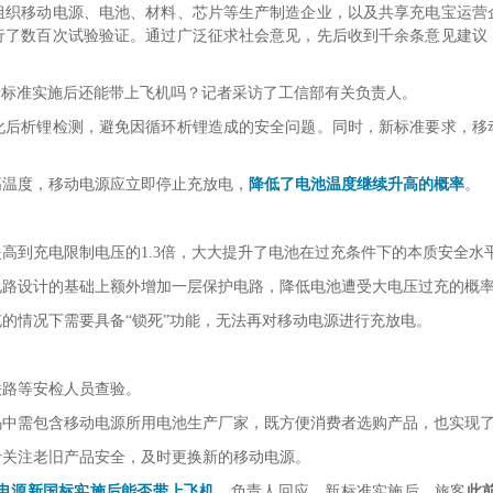
组织移动电源、电池、材料、芯片等生产制造企业，以及共享充电宝运营
行了数百次试验验证。通过广泛征求社会意见，先后收到千余条意见建议
新标准实施后还能带上飞机吗？记者采访了工信部有关负责人。
化后析锂检测，避免因循环析锂造成的安全问题。同时，新标准要求，移
高温度，移动电源应立即停止充放电，
降低了电池温度继续升高的概率
。
高到充电限制电压的1.3倍，大大提升了电池在过充条件下的本质安全水
电路设计的基础上额外增加一层保护电路，降低电池遭受大电压过充的概
的情况下需要具备“锁死”功能，无法再对移动电源进行充放电。
铁路等安检人员查验。
码中需包含移动电源所用电池生产厂家，既方便消费者选购产品，也实现
者关注老旧产品安全，及时更换新的移动电源。
动电源新国标实施后能否带上飞机，
负责人回应，新标准实施后，旅客
此