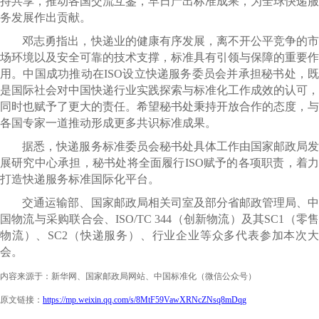
持共享，推动各国交流互鉴，早日产出标准成果，为全球快递服
务发展作出贡献。
邓志勇指出，快递业的健康有序发展，离不开公平竞争的市
场环境以及安全可靠的技术支撑，标准具有引领与保障的重要作
用。中国成功推动在ISO设立快递服务委员会并承担秘书处，既
是国际社会对中国快递行业实践探索与标准化工作成效的认可，
同时也赋予了更大的责任。希望秘书处秉持开放合作的态度，与
各国专家一道推动形成更多共识标准成果。
据悉，快递服务标准委员会秘书处具体工作由国家邮政局发
展研究中心承担，秘书处将全面履行ISO赋予的各项职责，着力
打造快递服务标准国际化平台。
交通运输部、国家邮政局相关司室及部分省邮政管理局、中
国物流与采购联合会、ISO/TC 344（创新物流）及其SC1（零售
物流）、SC2（快递服务）、行业企业等众多代表参加本次大
会。
内容来源于：新华网、国家邮政局网站、中国标准化（微信公众号）
原文链接：
https://mp.weixin.qq.com/s/8MtF59VawXRNcZNsq8mDqg