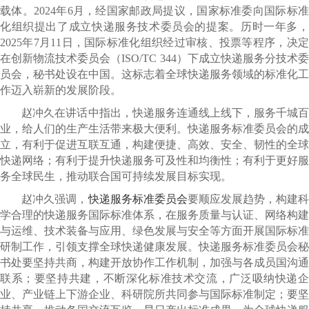
载体。2024年6月，经国家邮政局提议，国家标准委向国际标准
化组织提出了成立快递服务技术委员会的提案。历时一年多，
2025年7月11日，国际标准化组织经过审核、投票等程序，决定
在创新物流技术委员会（ISO/TC 344）下成立快递服务分技术委
员会，秘书处设在中国。这标志着全球快递服务领域的标准化工
作迈入崭新的发展阶段。
赵冲久在讲话中指出，快递服务连通线上线下，服务千城百
业，给人们的生产生活带来极大便利。快递服务标准委员会的成
立，有利于促进互联互通，构建便捷、高效、安全、韧性的全球
快递网络；有利于提升快递服务可及性和均衡性；有利于更好服
务全球民生，推动联合国可持续发展目标实现。
赵冲久强调，
快递服务标准委员会
要顺应发展趋势，构建
学合理的快递服务国际标准体系，在服务质量与认证、网络构建
与运维、技术装备与应用、绿色发展与安全等方面开展国际标准
研制工作，引领支撑全球快递健康发展。快递服务标准委员会秘
书处要坚持共商，构建开放协作工作机制，加强与各成员国沟通
联系；要坚持共建，不断深化标准技术交流，广泛吸纳快递企
业、产业链上下游企业、科研院所共同参与国际标准制定；要坚